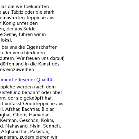
 uns die weltbekannten
e aus
oder die stark
Tabriz
emusterten Teppiche aus
n König unter den
n, der aus Seide
te
, führen wir in
Senne
lokal.
h bei uns die Eigenschaften
en der verschiedenen
äutern. Wir freuen uns darauf,
 dürfen und in die Kunst des
ns einzuweihen.
timent erlesener Qualität
eppiche werden nach dem
erstellung benannt oder aber
, der sie geknüpft hat.
nt umfasst Orienteppiche aus
, Afshar, Bachtiar, Bidjar,
hghai, Ghom, Hamadan,
 Kerman, Geschan, Koliai,
, Nahavand, Nain, Senneh,
, Afghanistan, Pakistan,
menistan, zudem bieten wir