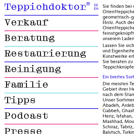
®
Teppichdoktor
DE
Sie finden bei
EN
Orientteppich
geometrisch-g
Verkauf
. Auch de
Heriz
Orientteppiche
feinstgeknüpf
Beratung
unserem Laden
Lassen Sie sic
und Eigenheit
Restaurierung
Kunstwerke erl
Sie beraten zu
Teppichknüpfe
Reinigung
Ein breites Sor
Familie
Die meisten T
Gebiet ihrer H
nach dem Stamm
Tipps
Unser Sortime
Abadeh, Ardebil
Gabbeh, Ghas
Podcast
Heriz, Isfahan,
Mashhad, Moud
Schiraz, Tabriz
Presse
Balutsch, Turk